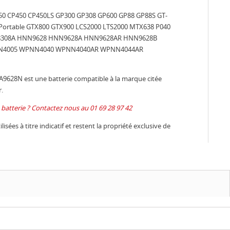
P250 CP450 CP450LS GP300 GP308 GP600 GP88 GP88S GT-
s Portable GTX800 GTX900 LCS2000 LTS2000 MTX638 P040
8308A HNN9628 HNN9628A HNN9628AR HNN9628B
N4005 WPNN4040 WPNN4040AR WPNN4044AR
 A9628N est une batterie compatible à la marque citée
.
batterie ? Contactez nous au 01 69 28 97 42
isées à titre indicatif et restent la propriété exclusive de