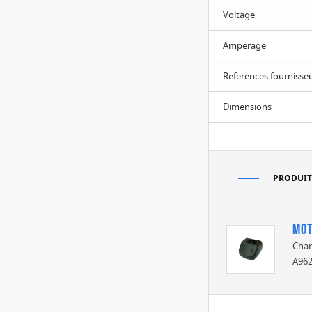
Voltage
Amperage
References fournisse
Dimensions
PRODUIT
Mot
Char
A96