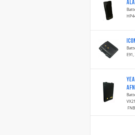
Ala
Batt
HP44
Ico
Batt
E91,
Yea
AF
Batt
VX21
FNB