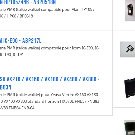
n HP105/446 - ABP0518N
erie PMR (talkie walkie) compatible pour Alan HP105 /
6 / HP68 / BP0518
m IC-E90 - ABP217L
erie PMR (talkie walkie) compatible pour Icom IC-E90, IC-
 IC-T90, IC-T91
su VX210 / VX160 / VX180 / VX400 / VX800 -
NB83N
erie PMR (talkie walkie) pour Yeasu Vertex VX160 VX180
0 VX400 VX800 Standard horizon HX370E FNB57 FNB83
-V83 FNB64 FNB-64