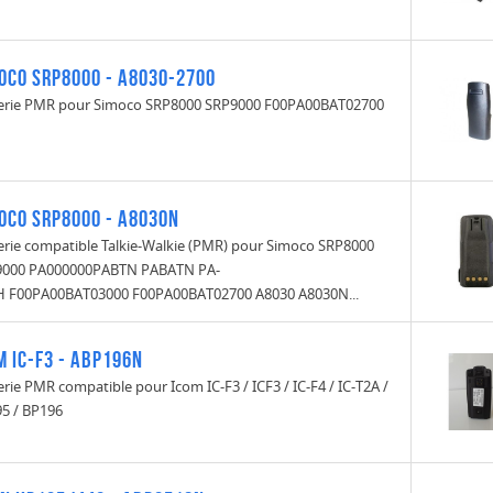
oco SRP8000 - A8030-2700
erie PMR pour Simoco SRP8000 SRP9000 F00PA00BAT02700
oco SRP8000 - A8030N
erie compatible Talkie-Walkie (PMR) pour Simoco SRP8000
9000 PA000000PABTN PABATN PA-
 F00PA00BAT03000 F00PA00BAT02700 A8030 A8030N...
m IC-F3 - ABP196N
erie PMR compatible pour Icom IC-F3 / ICF3 / IC-F4 / IC-T2A /
5 / BP196