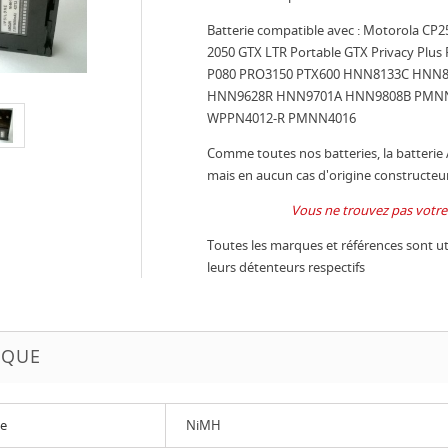
Batterie compatible avec : Motorola C
2050 GTX LTR Portable GTX Privacy Plu
P080 PRO3150 PTX600 HNN8133C HNN
HNN9628R HNN9701A HNN9808B PMN
WPPN4012-R PMNN4016
Comme toutes nos batteries, la batterie
mais en aucun cas d'origine constructeur
Vous ne trouvez pas votre 
Toutes les marques et références sont util
leurs détenteurs respectifs
IQUE
ue
NiMH