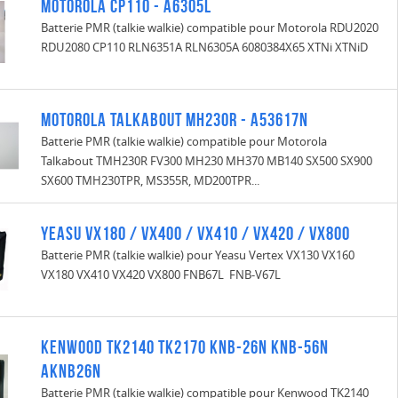
Motorola CP110 - A6305L
Batterie PMR (talkie walkie) compatible pour Motorola RDU2020
RDU2080 CP110 RLN6351A RLN6305A 6080384X65 XTNi XTNiD
Motorola Talkabout MH230R - A53617N
Batterie PMR (talkie walkie) compatible pour Motorola
Talkabout TMH230R FV300 MH230 MH370 MB140 SX500 SX900
SX600 TMH230TPR, MS355R, MD200TPR...
Yeasu VX180 / VX400 / VX410 / VX420 / VX800
Batterie PMR (talkie walkie) pour Yeasu Vertex VX130 VX160
VX180 VX410 VX420 VX800 FNB67L FNB-V67L
Kenwood TK2140 TK2170 KNB-26N KNB-56N
AKNB26N
Batterie PMR (talkie walkie) compatible pour Kenwood TK2140