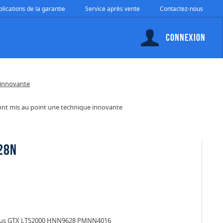
plications de la garantie
Service après vente
Contactez-nous
Connexion
a ont mis au point une technique innovante
28N
dius GTX LTS2000 HNN9628 PMNN4016