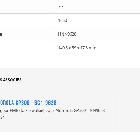
7.5
1650
ur
HNN9628
140.5 x 59 x 17.8 mm
S ASSOCIÉS
orola GP300 - BC1-9628
geur PMR (talkie walkie) pour Motorola GP300 HNN9628
28N