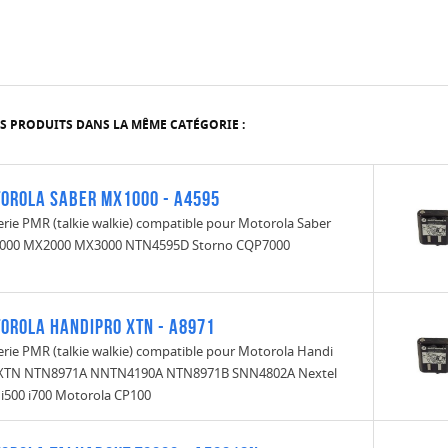
S PRODUITS DANS LA MÊME CATÉGORIE :
orola Saber MX1000 - A4595
erie PMR (talkie walkie) compatible pour Motorola Saber
000 MX2000 MX3000 NTN4595D Storno CQP7000
orola Handipro XTN - A8971
erie PMR (talkie walkie) compatible pour Motorola Handi
 XTN NTN8971A NNTN4190A NTN8971B SNN4802A Nextel
 i500 i700 Motorola CP100