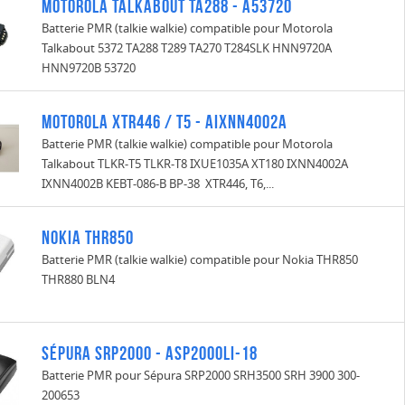
Motorola Talkabout TA288 - A53720
Batterie PMR (talkie walkie) compatible pour Motorola
Talkabout 5372 TA288 T289 TA270 T284SLK HNN9720A
HNN9720B 53720
MOTOROLA XTR446 / T5 - AIXNN4002A
Batterie PMR (talkie walkie) compatible pour Motorola
Talkabout TLKR-T5 TLKR-T8 IXUE1035A XT180 IXNN4002A
IXNN4002B KEBT-086-B BP-38 XTR446, T6,...
Nokia THR850
Batterie PMR (talkie walkie) compatible pour Nokia THR850
THR880 BLN4
Sépura SRP2000 - ASP2000LI-18
Batterie PMR pour Sépura SRP2000 SRH3500 SRH 3900 300-
200653