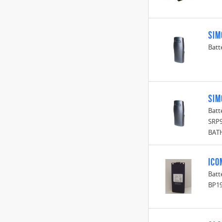
Sim
Batt
Sim
Batt
SRP
BATH
Ico
Batt
BP19