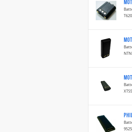
Mot
Batt
T620
Mot
Batt
NTN
Mot
Batt
XTS
Phi
Batt
9525