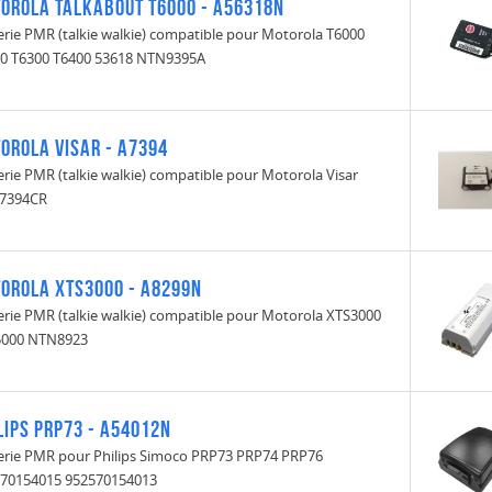
orola Talkabout T6000 - A56318N
erie PMR (talkie walkie) compatible pour Motorola T6000
0 T6300 T6400 53618 NTN9395A
orola Visar - A7394
erie PMR (talkie walkie) compatible pour Motorola Visar
7394CR
orola XTS3000 - A8299N
erie PMR (talkie walkie) compatible pour Motorola XTS3000
5000 NTN8923
lips PRP73 - A54012N
erie PMR pour Philips Simoco PRP73 PRP74 PRP76
70154015 952570154013