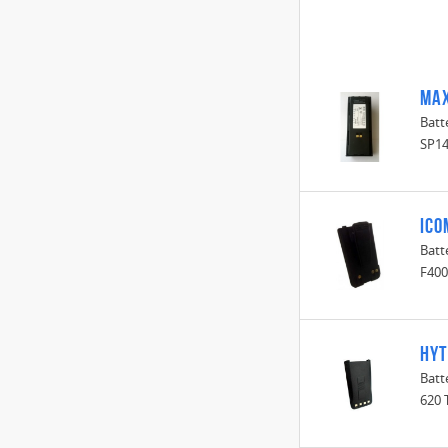
Max
Batt
SP14
ICO
Batt
F400
HYT
Batt
620 