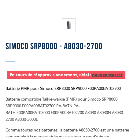
Simoco SRP8000 - A8030-2700
En cours de réapprovisionnement, délai :
nous contacter
Batterie PMR pour Simoco SRP8000 SRP9000 F00PA00BAT02700
Batterie compatible Talkie-walkie (PMR) pour Simoco SRP8000
SRP9000 F00PA00BAT02700 PA-BATN PA-
BATH F00PA00BAT03000 F00PA00BAT02700 A8030 A8030N A8030-
2700 A8030-3000L
Comme toutes nos batteries, la batterie A8030-2700 est une batterie
compatible à la marque citée mais en aucun cas d'origine