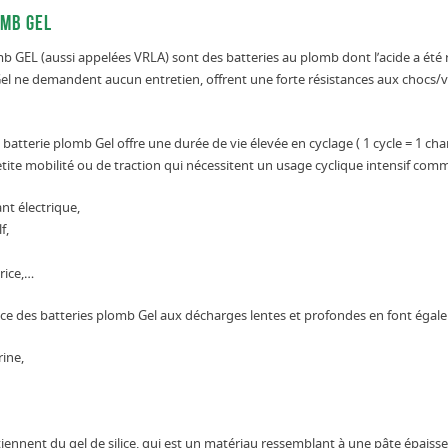
omb GEL
b GEL (aussi appelées VRLA) sont des batteries au plomb dont l’acide a été re
el ne demandent aucun entretien, offrent une forte résistances aux chocs/v
batterie plomb Gel offre une durée de vie élevée en cyclage ( 1 cycle = 1 cha
etite mobilité ou de traction qui nécessitent un usage cyclique intensif com
nt électrique,
f,
rice,…
ce des batteries plomb Gel aux décharges lentes et profondes en font égal
ine,
iennent du gel de silice, qui est un matériau ressemblant à une pâte épaisse. 