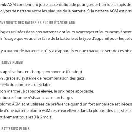
lomb
AGM contiennent juste assez de liquide pour garder humide le tapis de 
olytes de batterie entre les plaques de la batterie. Si la batterie AGM est bris
onvénients des batteries plomb étanche AGM
ogies utilisées dans nos batteries ont leurs avantages et leurs inconvénients, 
oir l’usage que vous allez faire de la batterie et le type d’appareil pour lequel el
l y a autant de batteries qu’il y a d’appareils et que chacun se sert de ces ob
tteries plomb
es applications en charge permanente (floating)
en : grâce au système de recombinaison des gazs.
: 99% du plomb est recyclable
on marché : à capacité élevée, le prix reste abordable.
robuste : bonne résistance aux surcharges
 plomb AGM sont utilisées de préférence quand un fort ampérage est nécess
ie d'une batterie plomb AGM reste excellente dans la plupart des cas, si ell
tièrement tous les 3 à 6 mois.
s batteries plomb