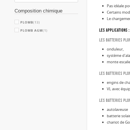
Pas idéale po
Composition chimique
Certains modèl
Le chargement 
PLOMB
(13)
Les applications :
PLOMB AGM
(1)
les batteries plo
onduleur,
système d'al
monte escali
les batteries pl
engins de cha
VL avec équi
les batteries pl
autolaveuse
batterie solai
chariot de Go