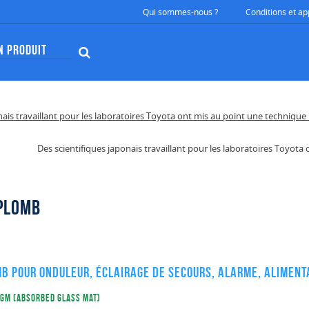
Qui sommes-nous ?
Conditions et ap
Des scientifiques japonais travaillant pour les laboratoires Toyot
Plomb
b pour Onduleur, éclairage de secours, Alarme, Alimenta
AGM (Absorbed Glass Mat)