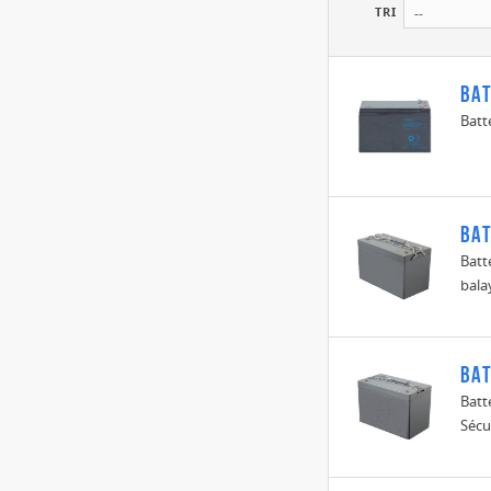
TRI
--
BAT
Batt
BAT
Batt
balay
BAT
Batt
Sécu