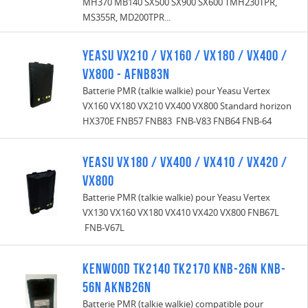
MH370 MB140 SX500 SX900 SX600 TMH230TPR,
MS355R, MD200TPR...
Yeasu VX210 / VX160 / VX180 / VX400 /
VX800 - AFNB83N
Batterie PMR (talkie walkie) pour Yeasu Vertex
VX160 VX180 VX210 VX400 VX800 Standard horizon
HX370E FNB57 FNB83 FNB-V83 FNB64 FNB-64
Yeasu VX180 / VX400 / VX410 / VX420 /
VX800
Batterie PMR (talkie walkie) pour Yeasu Vertex
VX130 VX160 VX180 VX410 VX420 VX800 FNB67L
FNB-V67L
Kenwood TK2140 TK2170 KNB-26N KNB-
56N AKNB26N
Batterie PMR (talkie walkie) compatible pour