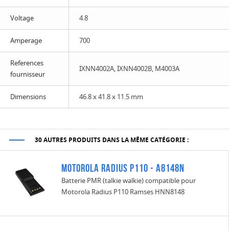
Voltage
4.8
Amperage
700
References
IXNN4002A, IXNN4002B, M4003A
fournisseur
Dimensions
46.8 x 41.8 x 11.5 mm
30 AUTRES PRODUITS DANS LA MÊME CATÉGORIE :
Motorola Radius P110 - A8148N
Batterie PMR (talkie walkie) compatible pour
Motorola Radius P110 Ramses HNN8148