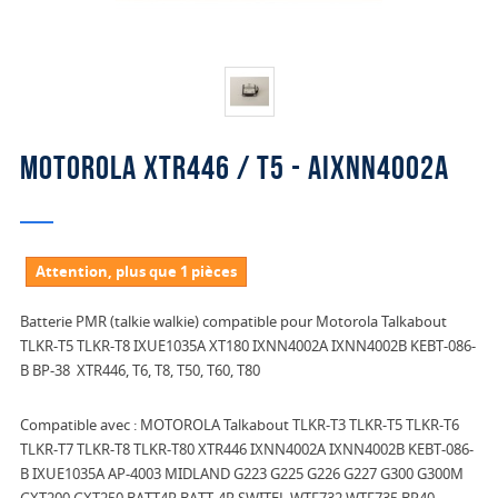
MOTOROLA XTR446 / T5 - AIXNN4002A
Attention, plus que 1 pièces
Batterie PMR (talkie walkie) compatible pour Motorola Talkabout
TLKR-T5 TLKR-T8 IXUE1035A XT180 IXNN4002A IXNN4002B KEBT-086-
B BP-38 XTR446, T6, T8, T50, T60, T80
Compatible avec : MOTOROLA Talkabout TLKR-T3 TLKR-T5 TLKR-T6
TLKR-T7 TLKR-T8 TLKR-T80 XTR446 IXNN4002A IXNN4002B KEBT-086-
B IXUE1035A AP-4003 MIDLAND G223 G225 G226 G227 G300 G300M
GXT200 GXT250 BATT4R BATT-4R SWITEL WTF732 WTF735 BP40