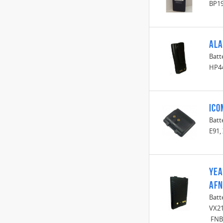
BP19
Ala
Batt
HP44
Ico
Batt
E91,
Yea
AF
Batt
VX21
FNB