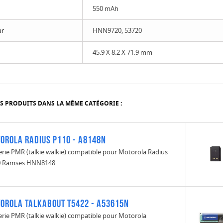
550 mAh
ur
HNN9720, 53720
45.9 X 8.2 X 71.9 mm
S PRODUITS DANS LA MÊME CATÉGORIE :
orola Radius P110 - A8148N
erie PMR (talkie walkie) compatible pour Motorola Radius
0 Ramses HNN8148
orola Talkabout T5422 - A53615N
erie PMR (talkie walkie) compatible pour Motorola