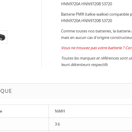
HNN9720A HNN9720B 53720
Batterie PMR (talkie walkie) compatibl
HNN9720A HNN9720B 53720
Comme toutes nos batteries, la batterie 
mais en aucun cas d'origine constructeur
Vous ne trouvez pas votre batterie ? Con
Toutes les marques et références sont util
leurs détenteurs respectifs
IQUE
ue
NiMH
3.6