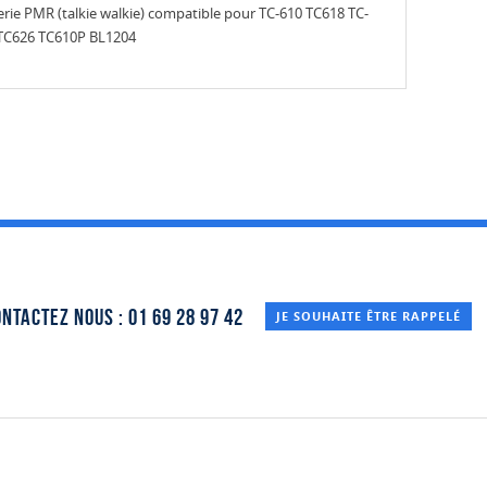
erie PMR (talkie walkie) compatible pour TC-610 TC618 TC-
TC626 TC610P BL1204
ntactez nous : 01 69 28 97 42
JE SOUHAITE ÊTRE RAPPELÉ