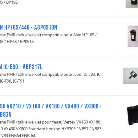
5 / BP196
n HP105/446 - ABP0518N
erie PMR (talkie walkie) compatible pour Alan HP105 /
6 / HP68 / BP0518
m IC-E90 - ABP217L
erie PMR (talkie walkie) compatible pour Icom IC-E90, IC-
 IC-T90, IC-T91
su VX210 / VX160 / VX180 / VX400 / VX800 -
NB83N
erie PMR (talkie walkie) pour Yeasu Vertex VX160 VX180
0 VX400 VX800 Standard horizon HX370E FNB57 FNB83
-V83 FNB64 FNB-64