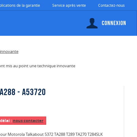
plications de la garantie
Service après vente
Contactez-nous
Connexion
a ont mis au point une technique innovante
A288 - A53720
délai :
nous contacter
e pour Motorola Talkabout 5372 TA288 T289 TA270 T284SLK