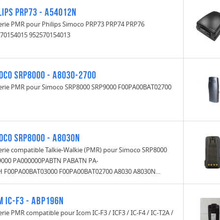
lips PRP73 - A54012N
erie PMR pour Philips Simoco PRP73 PRP74 PRP76
70154015 952570154013
oco SRP8000 - A8030-2700
erie PMR pour Simoco SRP8000 SRP9000 F00PA00BAT02700
oco SRP8000 - A8030N
erie compatible Talkie-Walkie (PMR) pour Simoco SRP8000
9000 PA000000PABTN PABATN PA-
 F00PA00BAT03000 F00PA00BAT02700 A8030 A8030N...
m IC-F3 - ABP196N
erie PMR compatible pour Icom IC-F3 / ICF3 / IC-F4 / IC-T2A /