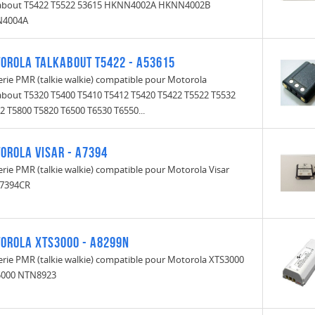
about T5422 T5522 53615 HKNN4002A HKNN4002B
N4004A
orola Talkabout T5422 - A53615
erie PMR (talkie walkie) compatible pour Motorola
about T5320 T5400 T5410 T5412 T5420 T5422 T5522 T5532
2 T5800 T5820 T6500 T6530 T6550...
orola Visar - A7394
erie PMR (talkie walkie) compatible pour Motorola Visar
7394CR
orola XTS3000 - A8299N
erie PMR (talkie walkie) compatible pour Motorola XTS3000
5000 NTN8923