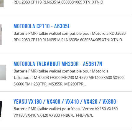
RDU2080 CP110 RLN6351A 6080384X65 XTNi XTNiD
Motorola CP110 - A6305L
Batterie PMR (talkie walkie) compatible pour Motorola RDU2020
RDU2080 CP110 RLN6351A RLN6305A 6080384X65 XTNi XTNiD
Motorola Talkabout MH230R - A53617N
Batterie PMR (talkie walkie) compatible pour Motorola
Talkabout TMH230R FV300 MH230 MH370 MB140 SX500 SX900
SX600 TMH230TPR, MS355R, MD200TPR...
Yeasu VX180 / VX400 / VX410 / VX420 / VX800
Batterie PMR (talkie walkie) pour Yeasu Vertex VX130 VX160
VX180 VX410 VX420 VX800 FNB67L FNB-V67L