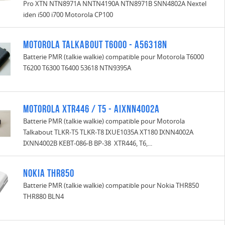
Pro XTN NTN8971A NNTN4190A NTN8971B SNN4802A Nextel
iden i500 i700 Motorola CP100
Motorola Talkabout T6000 - A56318N
Batterie PMR (talkie walkie) compatible pour Motorola T6000
T6200 T6300 T6400 53618 NTN9395A
MOTOROLA XTR446 / T5 - AIXNN4002A
Batterie PMR (talkie walkie) compatible pour Motorola
Talkabout TLKR-T5 TLKR-T8 IXUE1035A XT180 IXNN4002A
IXNN4002B KEBT-086-B BP-38 XTR446, T6,...
Nokia THR850
Batterie PMR (talkie walkie) compatible pour Nokia THR850
THR880 BLN4