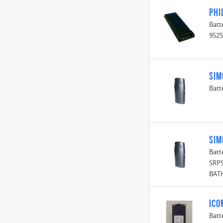
Phi
Batt
9525
Sim
Batt
Sim
Batt
SRP
BATH
Ico
Batt