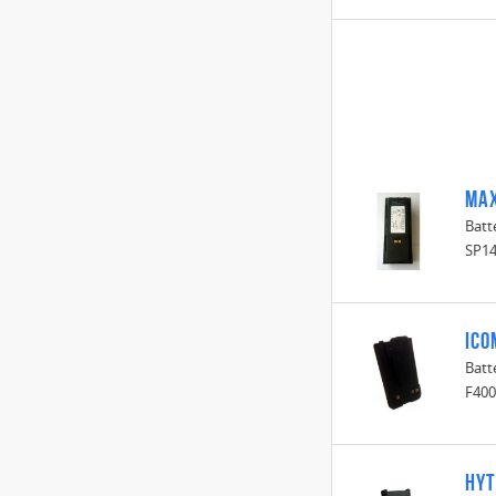
Max
Batt
SP14
ICO
Batt
F400
HYT