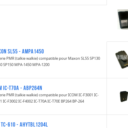
on SL55 - AMPA1450
erie PMR (talkie walkie) compatible pour Maxon SL55 SP130
0 SP150 MPA-1450 MPA-1200
M IC-T70A - ABP264N
erie PMR (talkie walkie) compatible pour ICOM IC-F3001 IC-
1 IC-F3002 IC-F4002 IC-T70A IC-T70E BP264 BP-264
 TC-610 - AHYTBL1204L