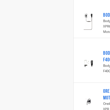
Bod
Body
XPR6
Mot
Bod
F40
Body
F40G
Ore
MOT
Orei
XPR 