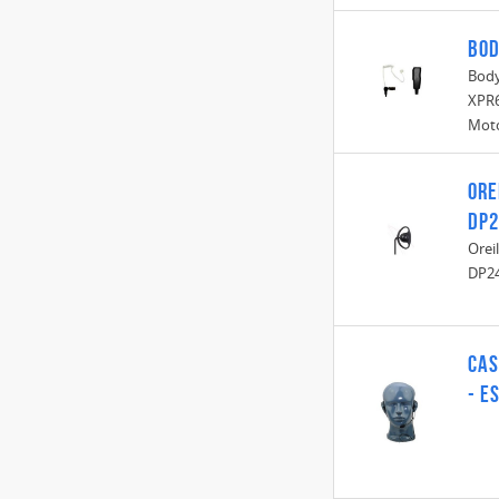
Bod
Body
XPR6
Mot
Ore
DP2
Orei
DP2
Cas
- E