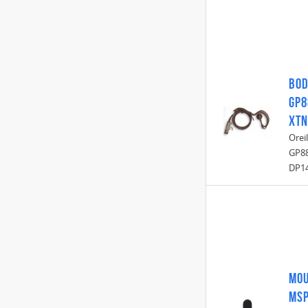
Bod
GP8
XTN
Orei
GP88
DP1
MOU
MS