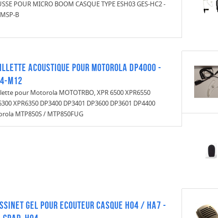
SSE POUR MICRO BOOM CASQUE TYPE ESH03 GES-HC2 -
-MSP-B
ILLETTE ACOUSTIQUE POUR MOTOROLA DP4000 -
4-M12
llette pour Motorola MOTOTRBO, XPR 6500 XPR6550
300 XPR6350 DP3400 DP3401 DP3600 DP3601 DP4400
orola MTP850S / MTP850FUG
SSINET GEL POUR ECOUTEUR CASQUE H04 / HA7 -