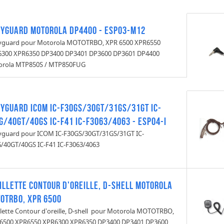
yguard Motorola DP4400 - ESP03-M12
guard pour Motorola MOTOTRBO, XPR 6500 XPR6550
300 XPR6350 DP3400 DP3401 DP3600 DP3601 DP4400
orola MTP850S / MTP850FUG
yguard ICOM IC-F30GS/30GT/31GS/31GT IC-
G/40GT/40GS IC-F41 IC-F3063/4063 - ESP04-I
guard pour ICOM IC-F30GS/30GT/31GS/31GT IC-
/40GT/40GS IC-F41 IC-F3063/4063
illette Contour d'oreille, D-shell MOTOROLA
OTRBO, XPR 6500
llette Contour d'oreille, D-shell pour Motorola MOTOTRBO,
6500 XPR6550 XPR6300 XPR6350 DP3400 DP3401 DP3600