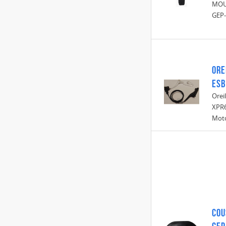
MOU
GEP
ORE
ESB
Orei
XPR6
Mot
COU