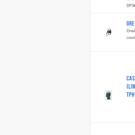
DP3
Ore
Orei
coud
CAS
(Li
TPH