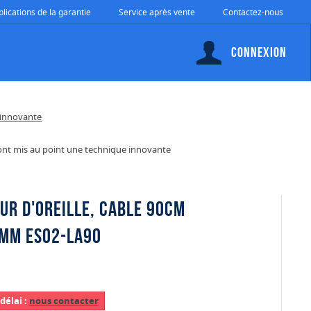
plications de la garantie
Service après vente
Contactez-nous
Connexion
a ont mis au point une technique innovante
ur d'oreille, cable 90cm
5mm ES02-LA90
délai :
nous contacter