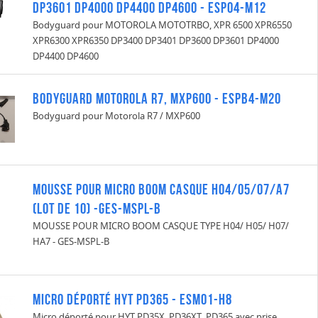
DP3601 DP4000 DP4400 DP4600 - ESP04-M12
Bodyguard pour MOTOROLA MOTOTRBO, XPR 6500 XPR6550
XPR6300 XPR6350 DP3400 DP3401 DP3600 DP3601 DP4000
DP4400 DP4600
Bodyguard Motorola R7, MXP600 - ESPB4-M20
Bodyguard pour Motorola R7 / MXP600
MOUSSE POUR MICRO BOOM CASQUE H04/05/07/A7
(Lot de 10) -GES-MSPL-B
MOUSSE POUR MICRO BOOM CASQUE TYPE H04/ H05/ H07/
HA7 - GES-MSPL-B
Micro déporté HYT PD365 - ESM01-H8
Micro déporté pour HYT PD35X, PD36XT, PD365 avec prise