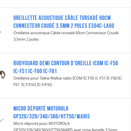
Oreillette acoustique Câble torsadé 60cm
Connecteur Coudé 3,5mm 2 poles ES04C-LA60
Oreillette acoustique Câble torsadé 60cm Connecteur Coudé
3,5mm 2 poles
Bodyguard demi contour d'oreille ICOM IC-F50
iC-F51 IC-F60 IC-F61
Oreillette pour Talkie Walkie radio ICOM IC-F50 iC-F51 IC-F60 IC-
F61 IC-F3162 IC-F4162
Micro déporté MOTOROLA
GP320/328/340/360/HT750/WARIS
Micro déporté pour MOTOROLA
GP320/328/340/360/HT750/WARIS avec prise femelle 3.5mm