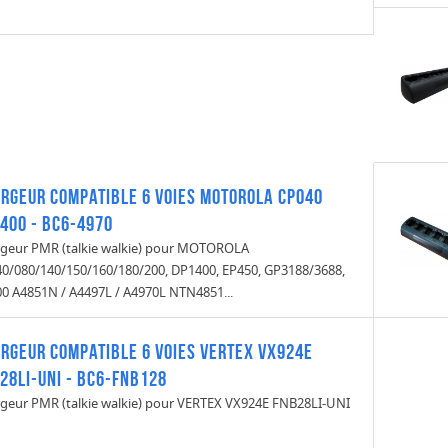
rgeur compatible 6 voies MOTOROLA CP040
400 - BC6-4970
geur PMR (talkie walkie) pour MOTOROLA
0/080/140/150/160/180/200, DP1400, EP450, GP3188/3688,
0 A4851N / A4497L / A4970L NTN4851...
rgeur compatible 6 voies VERTEX VX924E
28LI-UNI - BC6-FNB128
geur PMR (talkie walkie) pour VERTEX VX924E FNB28LI-UNI