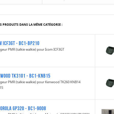
S PRODUITS DANS LA MÊME CATÉGORIE :
m ICF3GT - BC1-BP210
geur PMR (talkie walkie) pour Icom ICF3GT
wood TK3101 - BC1-KNB15
geur PMR (talkie walkie) pour Kenwood TK260 KNB14
15
orola GP320 - BC1-9008