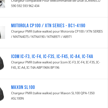
Chargeur compatible Pour télécommande de Grue SCANRECO
590 592 593 962 434
Motorola CP100 / XTN SERIES - BC1-4190
Chargeur PMR (talkie walkie) pour Motorola CP100 / XTN SERIES
/ NNTN4075 / NTN4190 / NTN8971 / A8971
Icom IC-F3, IC-F4, IC-F3S, IC-F4S, IC-A4, IC-T4A
Chargeur PMR (talkie walkie) pour Icom IC-F3, IC-F4, IC-F3S, IC-
F4S, IC-A4, IC-T4A ABP196N BP196
Maxon SL100
Chargeur PMR (talkie walkie) pour Maxon SL100 QPA-1350
ASL100N