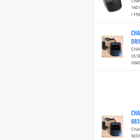
Char
160 
/ FN
CHA
Dri
CHAR
OLSB
HI4
CHA
683
Char
NOV