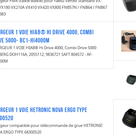
geur PMR (talkie walkie) pour Yaesu Vertex Standard VX-
VX180 VX210A VX410 VX420 VX800 FNB57N / FNB64 / FNB67
B83
RGEUR 1 VOIE HIAB® Hi Drive 4000, Combi
ve 5000- BC1-HI4000M
GEUR 1 VOIE HIAB® Hi Drive 4000, Combi Drive 5000
ERG DOH116A, 2055112, 9836721 SAFT 804572 - AF-
000M
RGEUR 1 VOIE HETRONIC NOVA ERGO TYPE
00520
geur compatible pour télécommande de grue HETRONIC
A ERGO TYPE 68300520