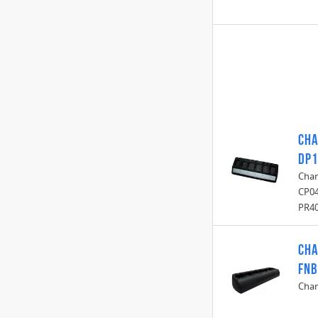
Cha
DP1
Char
CP04
PR40
Cha
FNB
Char