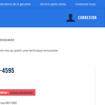
plications de la garantie
Service après vente
Contactez-nous
Connexion
a ont mis au point une technique innovante
1-4595
délai :
nous contacter
orola MX1000