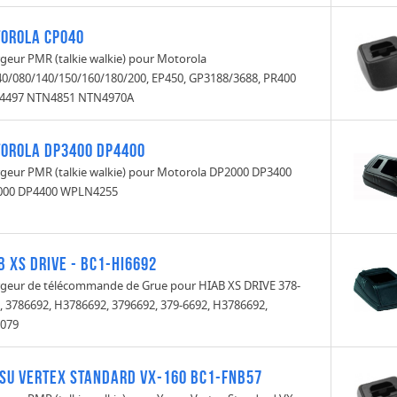
orola CP040
geur PMR (talkie walkie) pour Motorola
0/080/140/150/160/180/200, EP450, GP3188/3688, PR400
4497 NTN4851 NTN4970A
orola DP3400 DP4400
geur PMR (talkie walkie) pour Motorola DP2000 DP3400
000 DP4400 WPLN4255
b XS Drive - BC1-HI6692
geur de télécommande de Grue pour HIAB XS DRIVE 378-
, 3786692, H3786692, 3796692, 379-6692, H3786692,
079
su Vertex Standard VX-160 BC1-FNB57