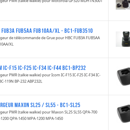
geur PMR (talkie walkie) pour Motorola GP320 MDHTN3001
 FUB3A FUB5AA FUB10AA/XL - BC1-FUB3510
geur de télécommande de Grue pour HBC FUB3A FUB5AA
10AA/XL
m IC-F15 IC-F25 IC-F34 IC-F44 BC1-BP232
geur PMR (talkie walkie) pour Icom IC-F15 IC-F25 IC-F34 IC-
BC-119N BP-232 ABP232L
rgeur Maxon SL25 / SL55 - BC1-SL25
geur PMR (talkie walkie) pour Maxon SL25 SL55 QPA-700
1200 QPA-1450 MPA-1200 MPA-1450