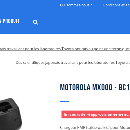
Qui sommes-nous ?
Conditions et ap
Des scientifiques japonais travaillant pour les laboratoires Toyot
Motorola MX000 - BC
En cours de réapprovisionnement, 
Chargeur PMR (talkie walkie) pour Mot