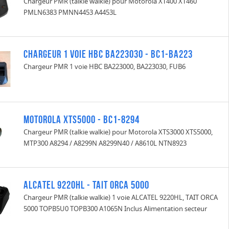
Chargeur PMR (talkie walkie) pour Motorola XT400 XT460
PMLN6383 PMNN4453 A4453L
CHARGEUR 1 VOIE HBC BA223030 - BC1-BA223
Chargeur PMR 1 voie HBC BA223000, BA223030, FUB6
Motorola XTS5000 - BC1-8294
Chargeur PMR (talkie walkie) pour Motorola XTS3000 XTS5000,
MTP300 A8294 / A8299N A8299N40 / A8610L NTN8923
ALCATEL 9220HL - TAIT ORCA 5000
Chargeur PMR (talkie walkie) 1 voie ALCATEL 9220HL, TAIT ORCA
5000 TOPB5U0 TOPB300 A1065N Inclus Alimentation secteur