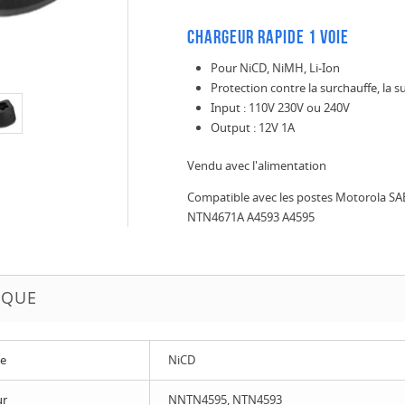
Chargeur rapide 1 voie
Pour NiCD, NiMH, Li-Ion
Protection contre la surchauffe, la 
Input : 110V 230V ou 240V
Output : 12V 1A
Vendu avec l'alimentation
Compatible avec les postes Motorola
NTN4671A A4593 A4595
IQUE
ue
NiCD
ur
NNTN4595, NTN4593